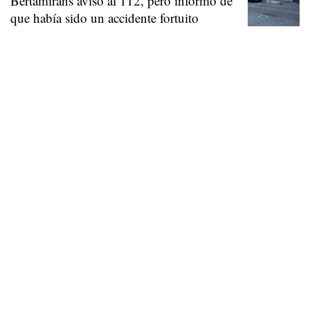
Bertamiráns avisó al 112, pero informó de
que había sido un accidente fortuito