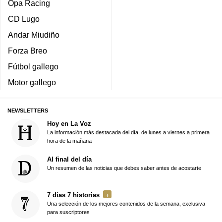
Opa Racing
CD Lugo
Andar Miudiño
Forza Breo
Fútbol gallego
Motor gallego
NEWSLETTERS
Hoy en La Voz
La información más destacada del día, de lunes a viernes a primera
hora de la mañana
Al final del día
Un resumen de las noticias que debes saber antes de acostarte
7 días 7 historias
Una selección de los mejores contenidos de la semana, exclusiva
para suscriptores