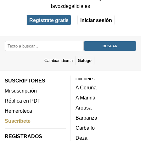
lavozdegalicia.es
Regístrate gratis
Iniciar sesión
Cambiar idioma:
Galego
EDICIONES
SUSCRIPTORES
A Coruña
Mi suscripción
A Mariña
Réplica en PDF
Arousa
Hemeroteca
Barbanza
Suscríbete
Carballo
REGISTRADOS
Deza