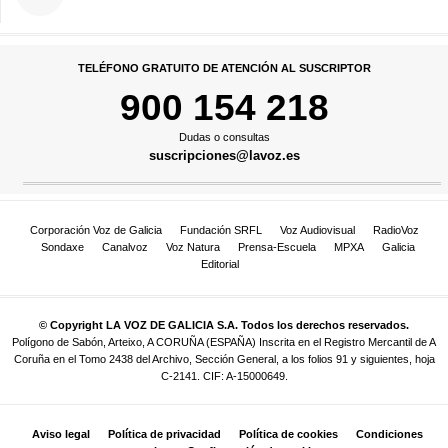
TELÉFONO GRATUITO DE ATENCIÓN AL SUSCRIPTOR
900 154 218
Dudas o consultas
suscripciones@lavoz.es
Corporación Voz de Galicia
Fundación SRFL
Voz Audiovisual
RadioVoz
Sondaxe
Canalvoz
Voz Natura
Prensa-Escuela
MPXA
Galicia
Editorial
© Copyright LA VOZ DE GALICIA S.A. Todos los derechos reservados.
Polígono de Sabón, Arteixo, A CORUÑA (ESPAÑA) Inscrita en el Registro Mercantil de A
Coruña en el Tomo 2438 del Archivo, Sección General, a los folios 91 y siguientes, hoja
C-2141. CIF: A-15000649.
Aviso legal
Política de privacidad
Política de cookies
Condiciones