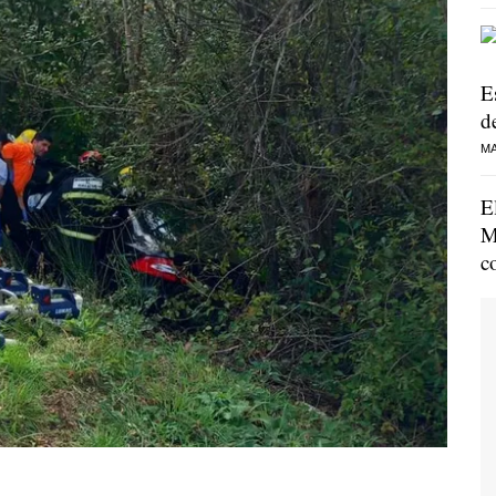
E
de
MA
E
M
c