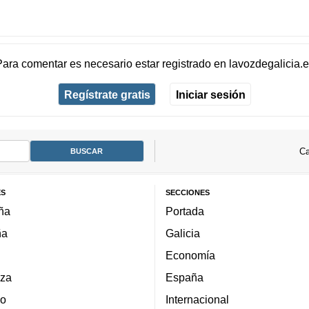
Para comentar es necesario
estar registrado
en
lavozdegalicia.
Regístrate gratis
Iniciar sesión
Ca
ES
SECCIONES
ña
Portada
ña
Galicia
Economía
za
España
lo
Internacional