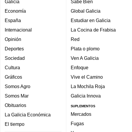
Galicia
Sabe Bien
Economía
Global Galicia
España
Estudiar en Galicia
Internacional
La Cocina de Frabisa
Opinión
Red
Deportes
Plata o plomo
Sociedad
Ven A Galicia
Cultura
Enfoque
Gráficos
Vive el Camino
Somos Agro
La Mochila Roja
Somos Mar
Galicia Innova
Obituarios
SUPLEMENTOS
Mercados
La Galicia Económica
Fugas
El tiempo