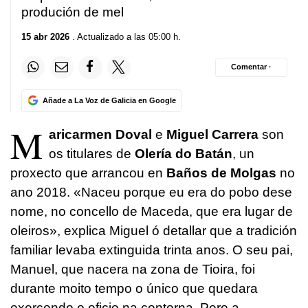
produción de mel
15 abr 2026
. Actualizado a las 05:00 h.
Comentar ·
Añade a La Voz de Galicia en Google
M
aricarmen Doval
e
Miguel Carrera
son
os titulares de
Olería do Batán
, un
proxecto que arrancou en
Baños de Molgas
no
ano 2018. «Naceu porque eu era do pobo dese
nome, no concello de Maceda, que era lugar de
oleiros», explica Miguel ó detallar que a tradición
familiar levaba extinguida trinta anos. O seu pai,
Manuel, que nacera na zona de Tioira, foi
durante moito tempo o único que quedara
exercendo o oficio na contorna. Pero a