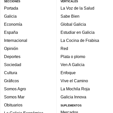
SECCIONES
VERTICALES
Portada
La Voz de la Salud
Galicia
Sabe Bien
Economía
Global Galicia
España
Estudiar en Galicia
Internacional
La Cocina de Frabisa
Opinión
Red
Deportes
Plata o plomo
Sociedad
Ven A Galicia
Cultura
Enfoque
Gráficos
Vive el Camino
Somos Agro
La Mochila Roja
Somos Mar
Galicia Innova
Obituarios
SUPLEMENTOS
Mercados
La Galicia Económica