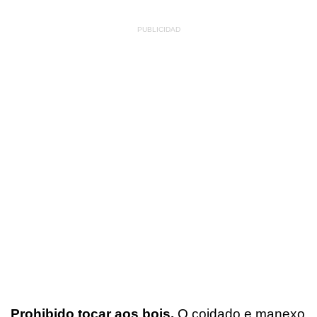
Prohibido tocar aos bois.
O coidado e manexo