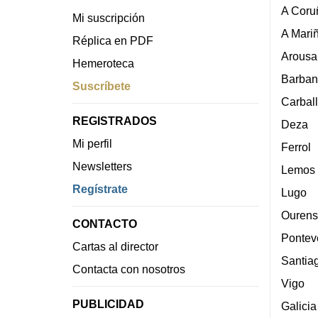
A Coru
Mi suscripción
A Mari
Réplica en PDF
Arousa
Hemeroteca
Barban
Suscríbete
Carbal
REGISTRADOS
Deza
Mi perfil
Ferrol
Newsletters
Lemos
Regístrate
Lugo
Ourens
CONTACTO
Pontev
Cartas al director
Santia
Contacta con nosotros
Vigo
PUBLICIDAD
Galicia