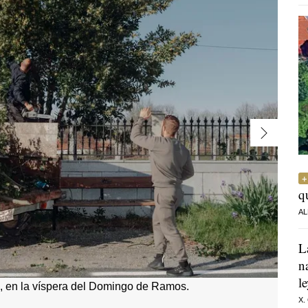
q
AL
L
n
l
), en la víspera del Domingo de Ramos.
X.