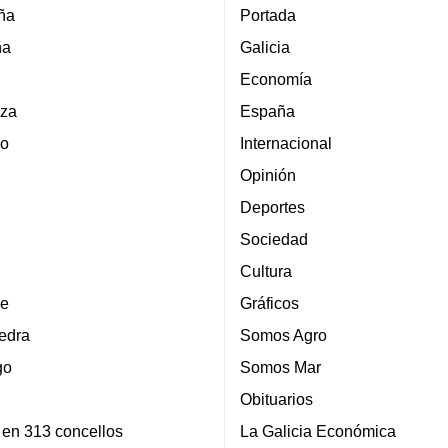
ña
Portada
ña
Galicia
Economía
za
España
lo
Internacional
Opinión
Deportes
Sociedad
Cultura
e
Gráficos
edra
Somos Agro
go
Somos Mar
Obituarios
 en 313 concellos
La Galicia Económica