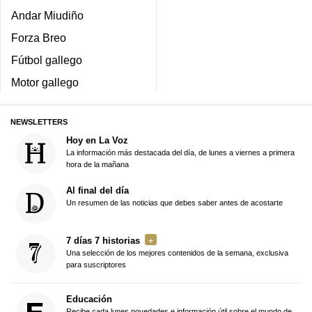
Andar Miudiño
Forza Breo
Fútbol gallego
Motor gallego
NEWSLETTERS
Hoy en La Voz
La información más destacada del día, de lunes a viernes a primera
hora de la mañana
Al final del día
Un resumen de las noticias que debes saber antes de acostarte
7 días 7 historias
Una selección de los mejores contenidos de la semana, exclusiva
para suscriptores
Educación
Recibe cada lunes novedades e información útil sobre el mundo de