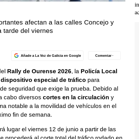
i
a
tantes afectan a las calles Concejo y
a tarde del viernes
Añade a La Voz de Galicia en Google
Comentar ·
del
Rally de Ourense 2026
, la
Policía Local
n
dispositivo especial de tráfico
para
s de seguridad que exige la prueba. Debido al
 a cabo diversos
cortes en la circulación
y
ma notable a la movilidad de vehículos en el
óximo fin de semana.
lugar el viernes 12 de junio a partir de las
procederá al corte total del tráfico rodado en