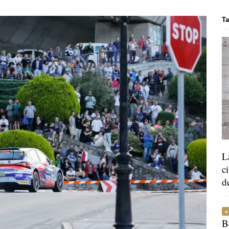
Ta
L
c
d
B