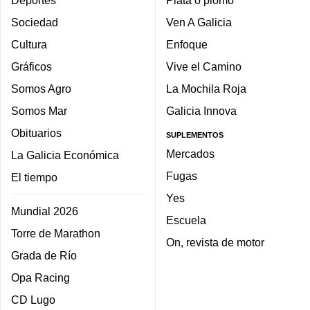
Deportes
Plata o plomo
Sociedad
Ven A Galicia
Cultura
Enfoque
Gráficos
Vive el Camino
Somos Agro
La Mochila Roja
Somos Mar
Galicia Innova
Obituarios
SUPLEMENTOS
Mercados
La Galicia Económica
Fugas
El tiempo
Yes
Mundial 2026
Escuela
Torre de Marathon
On, revista de motor
Grada de Río
Opa Racing
CD Lugo