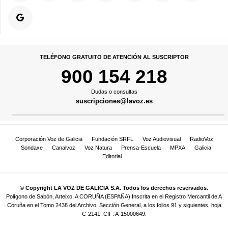
TELÉFONO GRATUITO DE ATENCIÓN AL SUSCRIPTOR
900 154 218
Dudas o consultas
suscripciones@lavoz.es
Corporación Voz de Galicia
Fundación SRFL
Voz Audiovisual
RadioVoz
Sondaxe
Canalvoz
Voz Natura
Prensa-Escuela
MPXA
Galicia
Editorial
© Copyright LA VOZ DE GALICIA S.A. Todos los derechos reservados.
Polígono de Sabón, Arteixo, A CORUÑA (ESPAÑA) Inscrita en el Registro Mercantil de A
Coruña en el Tomo 2438 del Archivo, Sección General, a los folios 91 y siguientes, hoja
C-2141. CIF: A-15000649.