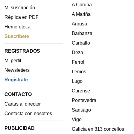
A Coruña
Mi suscripción
A Mariña
Réplica en PDF
Arousa
Hemeroteca
Barbanza
Suscríbete
Carballo
REGISTRADOS
Deza
Mi perfil
Ferrol
Newsletters
Lemos
Regístrate
Lugo
Ourense
CONTACTO
Pontevedra
Cartas al director
Santiago
Contacta con nosotros
Vigo
PUBLICIDAD
Galicia en 313 concellos