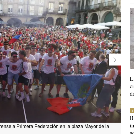
L
c
d
B
i
ense a Primera Federación en la plaza Mayor de la
a