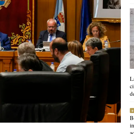
L
c
d
B
i
a