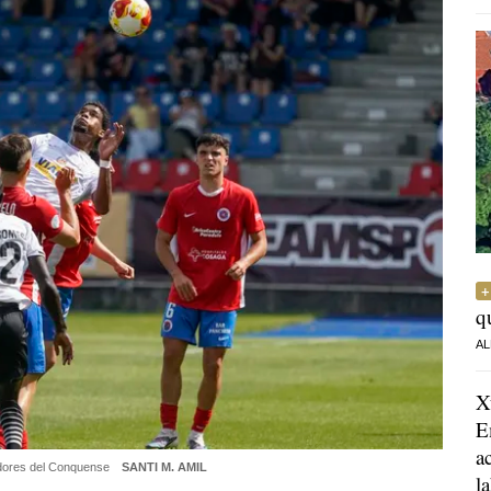
q
AL
X
E
a
gadores del Conquense
SANTI M. AMIL
l