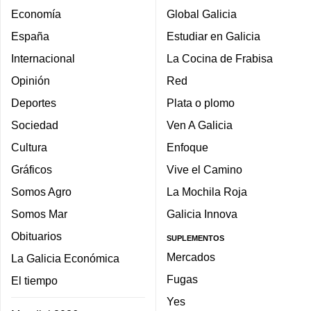
Economía
Global Galicia
España
Estudiar en Galicia
Internacional
La Cocina de Frabisa
Opinión
Red
Deportes
Plata o plomo
Sociedad
Ven A Galicia
Cultura
Enfoque
Gráficos
Vive el Camino
Somos Agro
La Mochila Roja
Somos Mar
Galicia Innova
Obituarios
SUPLEMENTOS
Mercados
La Galicia Económica
Fugas
El tiempo
Yes