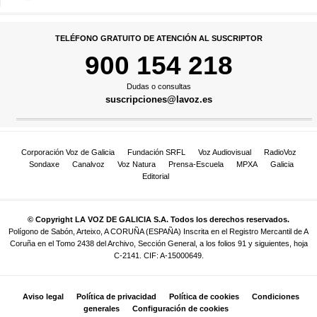
TELÉFONO GRATUITO DE ATENCIÓN AL SUSCRIPTOR
900 154 218
Dudas o consultas
suscripciones@lavoz.es
Corporación Voz de Galicia
Fundación SRFL
Voz Audiovisual
RadioVoz
Sondaxe
Canalvoz
Voz Natura
Prensa-Escuela
MPXA
Galicia
Editorial
© Copyright LA VOZ DE GALICIA S.A. Todos los derechos reservados.
Polígono de Sabón, Arteixo, A CORUÑA (ESPAÑA) Inscrita en el Registro Mercantil de A
Coruña en el Tomo 2438 del Archivo, Sección General, a los folios 91 y siguientes, hoja
C-2141. CIF: A-15000649.
Aviso legal
Política de privacidad
Política de cookies
Condiciones
generales
Configuración de cookies