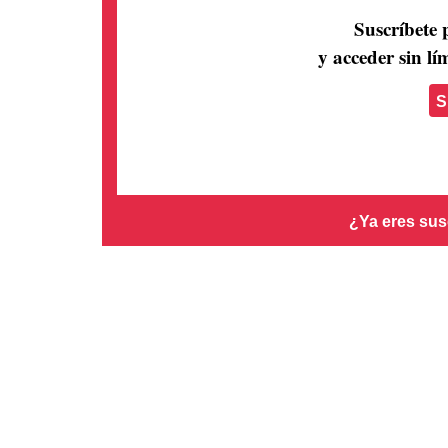
Suscríbete 
y acceder sin lím
S
¿Ya eres sus