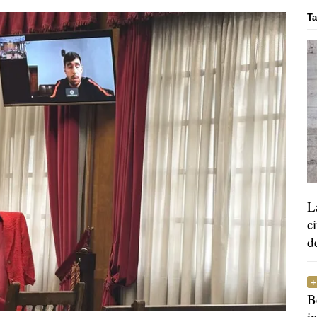
Ta
L
c
d
B
i