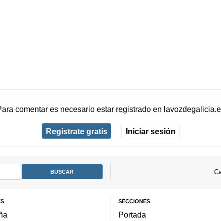
Para comentar es necesario
estar registrado
en
lavozdegalicia.
Regístrate gratis
Iniciar sesión
Ca
ES
SECCIONES
ña
Portada