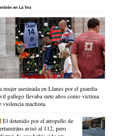
mbién en La Voz
a mujer asesinada en Llanes por el guardia
ivil gallego llevaba siete años como víctima
e violencia machista
El detenido por el atropello de
ertamiráns avisó al 112, pero
nformó de que había sido un