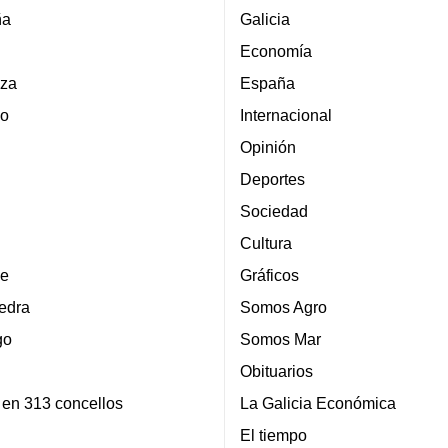
ña
Galicia
Economía
za
España
lo
Internacional
Opinión
Deportes
Sociedad
Cultura
e
Gráficos
edra
Somos Agro
go
Somos Mar
Obituarios
 en 313 concellos
La Galicia Económica
El tiempo