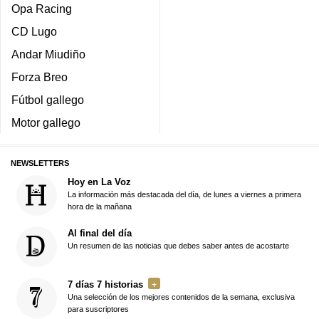
Opa Racing
CD Lugo
Andar Miudiño
Forza Breo
Fútbol gallego
Motor gallego
NEWSLETTERS
Hoy en La Voz
La información más destacada del día, de lunes a viernes a primera
hora de la mañana
Al final del día
Un resumen de las noticias que debes saber antes de acostarte
7 días 7 historias
Una selección de los mejores contenidos de la semana, exclusiva
para suscriptores