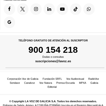
TELÉFONO GRATUITO DE ATENCIÓN AL SUSCRIPTOR
900 154 218
Dudas o consultas
suscripciones@lavoz.es
Corporación Voz de Galicia
Fundación SRFL
Voz Audiovisual
RadioVoz
Sondaxe
Canalvoz
Voz Natura
Prensa-Escuela
MPXA
Galicia
Editorial
© Copyright LA VOZ DE GALICIA S.A. Todos los derechos reservados.
Polígono de Sabón, Arteixo, A CORUÑA (ESPAÑA) Inscrita en el Registro Mercantil de A