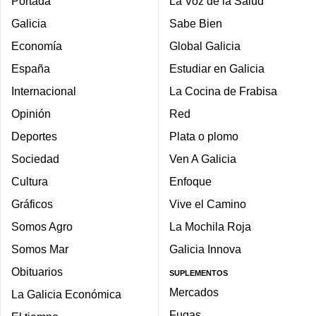
Portada
La Voz de la Salud
Galicia
Sabe Bien
Economía
Global Galicia
España
Estudiar en Galicia
Internacional
La Cocina de Frabisa
Opinión
Red
Deportes
Plata o plomo
Sociedad
Ven A Galicia
Cultura
Enfoque
Gráficos
Vive el Camino
Somos Agro
La Mochila Roja
Somos Mar
Galicia Innova
Obituarios
SUPLEMENTOS
Mercados
La Galicia Económica
Fugas