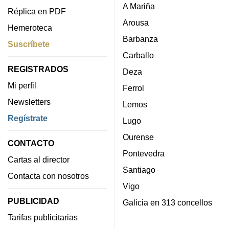
A Mariña
Réplica en PDF
Arousa
Hemeroteca
Barbanza
Suscríbete
Carballo
REGISTRADOS
Deza
Mi perfil
Ferrol
Newsletters
Lemos
Regístrate
Lugo
Ourense
CONTACTO
Pontevedra
Cartas al director
Santiago
Contacta con nosotros
Vigo
PUBLICIDAD
Galicia en 313 concellos
Tarifas publicitarias