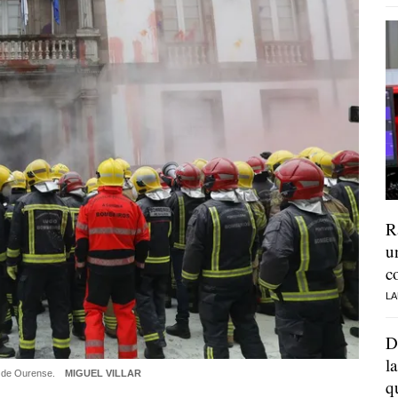
R
u
c
LA
D
l
n de Ourense.
MIGUEL VILLAR
q