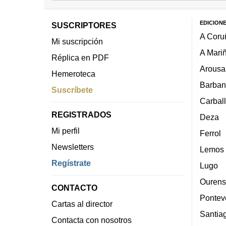
EDICION
SUSCRIPTORES
A Coru
Mi suscripción
A Mari
Réplica en PDF
Arousa
Hemeroteca
Barban
Suscríbete
Carbal
REGISTRADOS
Deza
Mi perfil
Ferrol
Newsletters
Lemos
Regístrate
Lugo
Ourens
CONTACTO
Pontev
Cartas al director
Santia
Contacta con nosotros