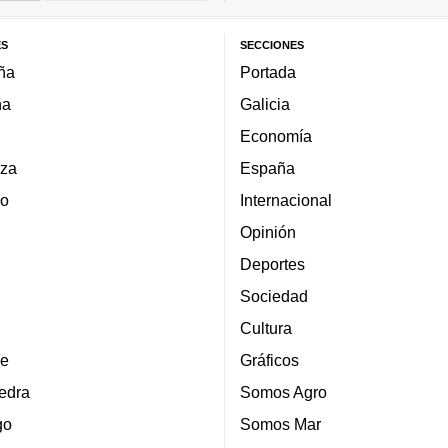
ES
SECCIONES
ña
Portada
ña
Galicia
Economía
za
España
lo
Internacional
Opinión
Deportes
Sociedad
Cultura
e
Gráficos
edra
Somos Agro
go
Somos Mar