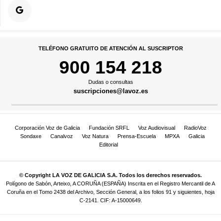
TELÉFONO GRATUITO DE ATENCIÓN AL SUSCRIPTOR
900 154 218
Dudas o consultas
suscripciones@lavoz.es
Corporación Voz de Galicia
Fundación SRFL
Voz Audiovisual
RadioVoz
Sondaxe
Canalvoz
Voz Natura
Prensa-Escuela
MPXA
Galicia
Editorial
© Copyright LA VOZ DE GALICIA S.A. Todos los derechos reservados.
Polígono de Sabón, Arteixo, A CORUÑA (ESPAÑA) Inscrita en el Registro Mercantil de A
Coruña en el Tomo 2438 del Archivo, Sección General, a los folios 91 y siguientes, hoja
C-2141. CIF: A-15000649.