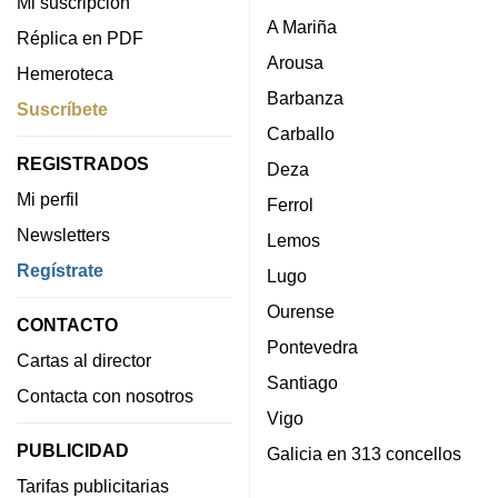
Mi suscripción
A Mariña
Réplica en PDF
Arousa
Hemeroteca
Barbanza
Suscríbete
Carballo
REGISTRADOS
Deza
Mi perfil
Ferrol
Newsletters
Lemos
Regístrate
Lugo
Ourense
CONTACTO
Pontevedra
Cartas al director
Santiago
Contacta con nosotros
Vigo
PUBLICIDAD
Galicia en 313 concellos
Tarifas publicitarias