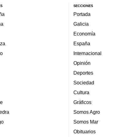
ES
SECCIONES
ña
Portada
ña
Galicia
Economía
za
España
lo
Internacional
Opinión
Deportes
Sociedad
Cultura
e
Gráficos
edra
Somos Agro
go
Somos Mar
Obituarios