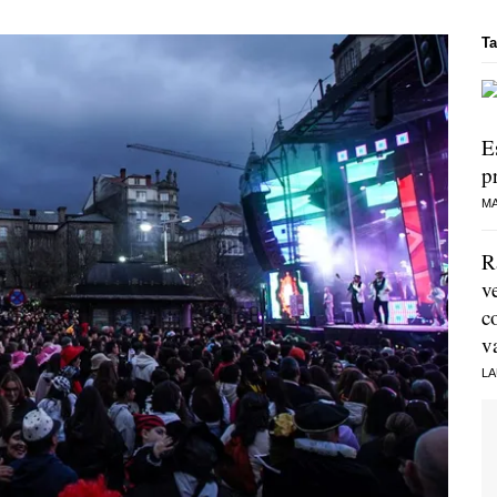
Ta
E
p
MA
R
v
c
v
LA