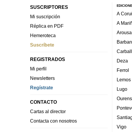
EDICION
SUSCRIPTORES
A Coru
Mi suscripción
A Mari
Réplica en PDF
Arousa
Hemeroteca
Barban
Suscríbete
Carbal
REGISTRADOS
Deza
Mi perfil
Ferrol
Newsletters
Lemos
Regístrate
Lugo
Ourens
CONTACTO
Pontev
Cartas al director
Santia
Contacta con nosotros
Vigo