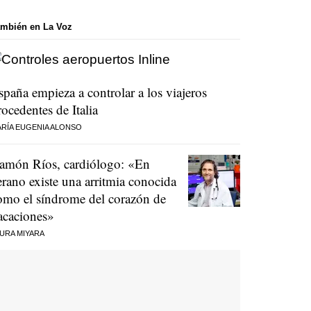
mbién en La Voz
spaña empieza a controlar a los viajeros
rocedentes de Italia
RÍA EUGENIA ALONSO
amón Ríos, cardiólogo: «En
erano existe una arritmia conocida
omo el síndrome del corazón de
acaciones»
URA MIYARA