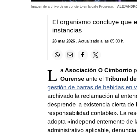
Imagen de archivo de un concierto en la calle Progreso.
ALEJANDR
El organismo concluye que e
instancias
28 mar 2026
. Actualizado a las 05:00 h.
L
a
Asociación O Cimborrio
p
Ourense
ante el
Tribunal d
gestión de barras de bebidas en va
archivado la reclamación al ente
desprende la existencia cierta d
responsabilidad contable». La res
adopta «independientemente de la
administrativo aplicable, denunciab