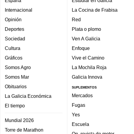
España
Estudiar en Galicia
Internacional
La Cocina de Frabisa
Opinión
Red
Deportes
Plata o plomo
Sociedad
Ven A Galicia
Cultura
Enfoque
Gráficos
Vive el Camino
Somos Agro
La Mochila Roja
Somos Mar
Galicia Innova
Obituarios
SUPLEMENTOS
Mercados
La Galicia Económica
Fugas
El tiempo
Yes
Mundial 2026
Escuela
Torre de Marathon
On, revista de motor