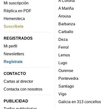
A Coruña
Mi suscripción
A Mariña
Réplica en PDF
Arousa
Hemeroteca
Barbanza
Suscríbete
Carballo
REGISTRADOS
Deza
Mi perfil
Ferrol
Newsletters
Lemos
Regístrate
Lugo
Ourense
CONTACTO
Pontevedra
Cartas al director
Santiago
Contacta con nosotros
Vigo
PUBLICIDAD
Galicia en 313 concellos
Tarifas publicitarias