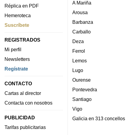
A Mariña
Réplica en PDF
Arousa
Hemeroteca
Barbanza
Suscríbete
Carballo
REGISTRADOS
Deza
Mi perfil
Ferrol
Newsletters
Lemos
Regístrate
Lugo
Ourense
CONTACTO
Pontevedra
Cartas al director
Santiago
Contacta con nosotros
Vigo
PUBLICIDAD
Galicia en 313 concellos
Tarifas publicitarias