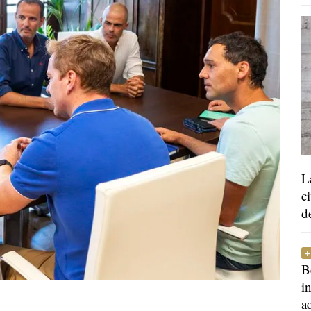
L
c
d
B
i
a