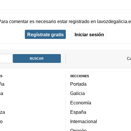
Para comentar es necesario
estar registrado
en
lavozdegalicia.
Regístrate gratis
Iniciar sesión
Ca
ES
SECCIONES
ña
Portada
ña
Galicia
Economía
za
España
lo
Internacional
Opinión