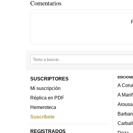
Comentarios
EDICION
SUSCRIPTORES
A Coru
Mi suscripción
A Mari
Réplica en PDF
Arousa
Hemeroteca
Barban
Suscríbete
Carbal
REGISTRADOS
Deza