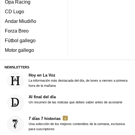
Opa Racing
CD Lugo
Andar Miudiño
Forza Breo
Fútbol gallego
Motor gallego
NEWSLETTERS
Hoy en La Voz
La información más destacada del día, de lunes a viernes a primera
hora de la mañana
Al final del día
Un resumen de las noticias que debes saber antes de acostarte
7 días 7 historias
Una selección de los mejores contenidos de la semana, exclusiva
para suscriptores