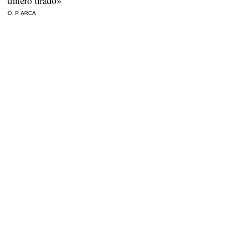
dinero tirado»
O. P. ARCA