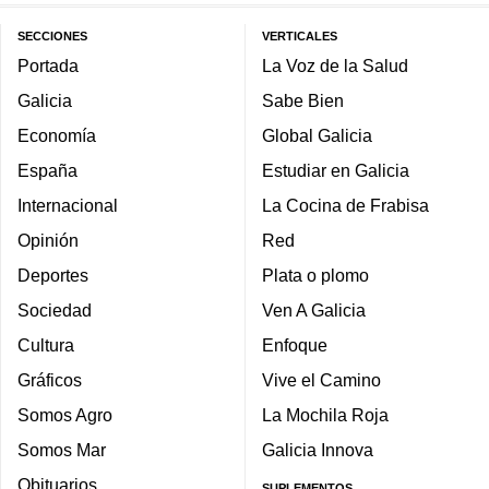
SECCIONES
VERTICALES
Portada
La Voz de la Salud
Galicia
Sabe Bien
Economía
Global Galicia
España
Estudiar en Galicia
Internacional
La Cocina de Frabisa
Opinión
Red
Deportes
Plata o plomo
Sociedad
Ven A Galicia
Cultura
Enfoque
Gráficos
Vive el Camino
Somos Agro
La Mochila Roja
Somos Mar
Galicia Innova
Obituarios
SUPLEMENTOS