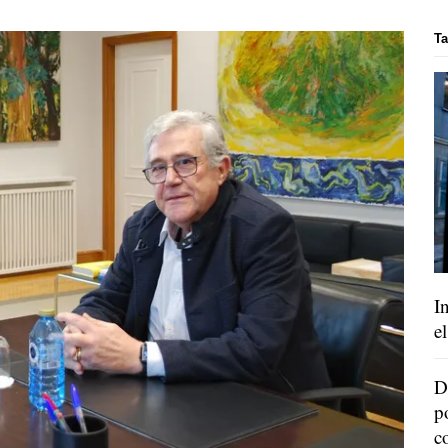
Ta
I
e
D
p
c