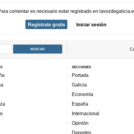
Para comentar es necesario
estar registrado
en
lavozdegalicia.
Regístrate gratis
Iniciar sesión
Ca
ES
SECCIONES
ña
Portada
ña
Galicia
Economía
za
España
lo
Internacional
Opinión
Deportes