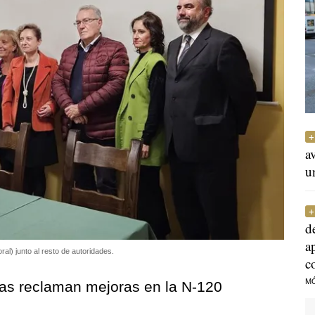
a
u
d
a
l) junto al resto de autoridades.
c
M
as reclaman mejoras en la N-120