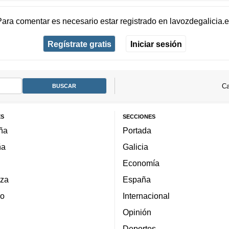
Para comentar es necesario
estar registrado
en
lavozdegalicia.
Regístrate gratis
Iniciar sesión
Ca
ES
SECCIONES
ña
Portada
ña
Galicia
Economía
za
España
lo
Internacional
Opinión
Deportes