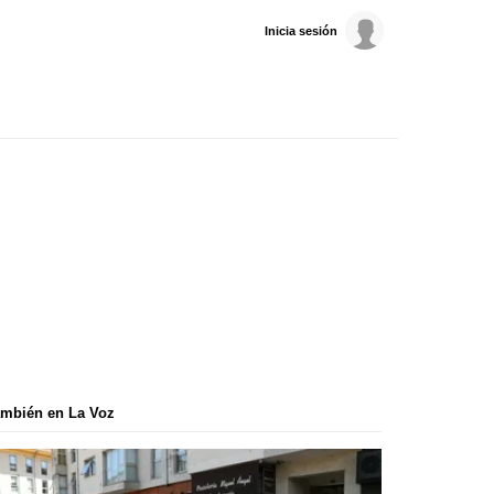
Inicia sesión
mbién en La Voz