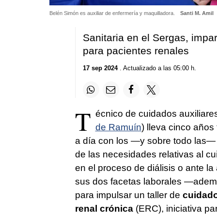
Belén Simón es auxiliar de enfermería y maquilladora.
Santi M. Amil
Sanitaria en el Sergas, impa
para pacientes renales
17 sep 2024
. Actualizado a las 05:00 h.
T
écnico de cuidados auxiliare
de Ramuín
) lleva cinco años
a día con los —y sobre todo las— p
de las necesidades relativas al cu
en el proceso de diálisis o ante l
sus dos facetas laborales —ademá
para impulsar un taller de
cuidado
renal crónica
(ERC), iniciativa pa