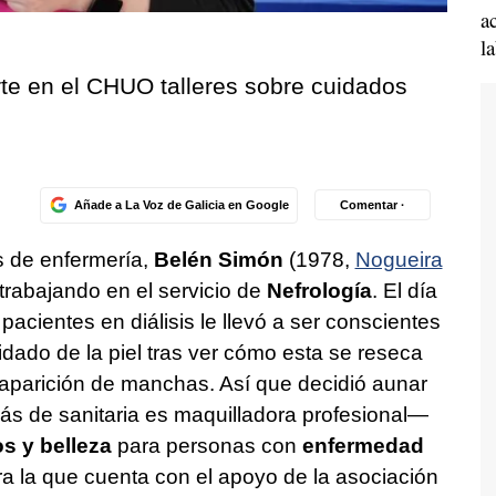
a
l
rte en el CHUO talleres sobre cuidados
Añade a La Voz de Galicia en Google
Comentar ·
s de enfermería,
Belén Simón
(1978,
Nogueira
 trabajando en el servicio de
Nefrología
. El día
acientes en diálisis le llevó a ser conscientes
idado de la piel tras ver cómo esta se reseca
a aparición de manchas. Así que decidió aunar
s de sanitaria es maquilladora profesional—
s y belleza
para personas con
enfermedad
ra la que cuenta con el apoyo de la asociación