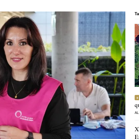
Ta
q
AL
X
E