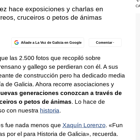
CA
ez hace exposiciones y charlas en
reos, cruceiros o petos de ánimas
Añade a La Voz de Galicia en Google
Comentar ·
ue las 2.500 fotos que recopiló sobre
ensano y gallego se perdieran con él. A sus
neante de construcción pero ha dedicado media
fía de Galicia. Ahora recorre asociaciones y
nuevas generaciones conozcan a través de
uceiros o petos de ánimas
. Lo hace de
so con nuestra
historia
.
rés fue nada menos que
Xaquín Lorenzo
.
«Fun
s por el para Historia de Galicia»
, recuerda.