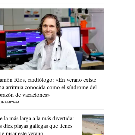
amón Ríos, cardiólogo: «En verano existe
na arritmia conocida como el síndrome del
orazón de vacaciones»
URA MIYARA
e la más larga a la más divertida:
as diez playas gallegas que tienes
ue pisar este verano