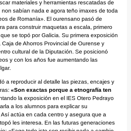
scar materiales y herramientas rescatadas de
 non sabían nada e agora teño imaxes de toda
rreos de Romanía»
. El ourensano pasó de
ra para construir maquetas a escala, primero
 que se topó por Galicia. Su primera exposición
la Caja de Ahorros Provincial de Ourense y
tro cultural de la Diputación. Se posicionó
eos y con los años fue aumentando las
lgar.
 a reproducir al detalle las piezas, encajes y
uras:
«Son exactas porque a etnografía ten
ntando la exposición en el IES Otero Pedrayo
arla a los alumnos para explicar su
. Así actúa en cada centro y asegura que a
topó les interesa. En las futuras generaciones
nio:
«Fago todo isto sen recibir nada a cambio