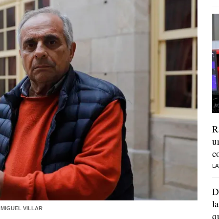
R
u
c
LA
D
l
MIGUEL VILLAR
q