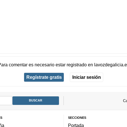
Para comentar es necesario
estar registrado
en
lavozdegalicia.
Regístrate gratis
Iniciar sesión
Ca
ES
SECCIONES
ña
Portada