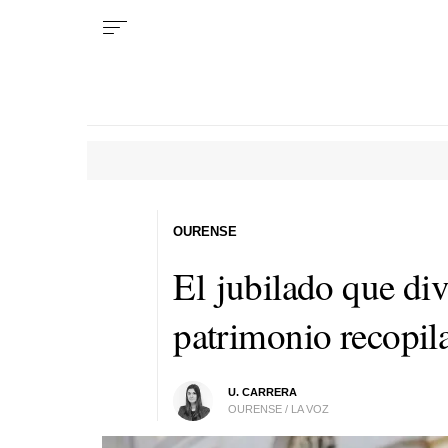
OURENSE
El jubilado que div
patrimonio recopil
U. CARRERA
OURENSE / LA VOZ