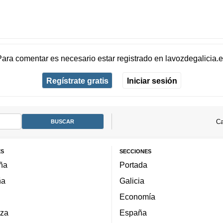
Para comentar es necesario
estar registrado
en
lavozdegalicia.
Regístrate gratis
Iniciar sesión
Ca
ES
SECCIONES
ña
Portada
ña
Galicia
Economía
za
España