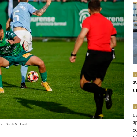
a
u
d
a
es
Santi M. Amil
c