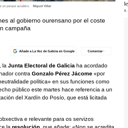
l
de un parque acuático.
Miguel Villar
X.
nes al gobierno ourensano por el coste
 en campaña
Añade a La Voz de Galicia en Google
Comentar ·
, la
Junta Electoral de Galicia
ha acordado
onador contra
Gonzalo Pérez Jácome
«por
neutralidade política»
en sus funciones como
echo público este martes hace referencia a un
tación del Xardín do Posío, que está licitada
obxectiva e relevante para os servizos
ce la
resolución,
que añade:
«Non se acredita