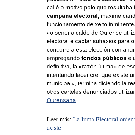
cal é o motivo polo que resultaba i
campaña electoral,
máxime cando 
funcionamento de xeito inminente
«o señor alcalde de Ourense utili
electoral e captar sufraxios para 
concorre a esta elección con anun
empregando
fondos públicos
e u
definitiva, la «razón última» de es
intentando facer crer que existe 
municipal»,
termina diciendo la re
otros carteles denunciados utiliza
Ourensana
.
Leer más:
La Junta Electoral ordena
existe