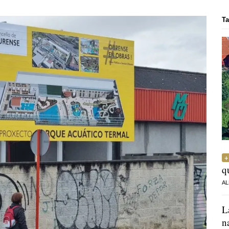
Ta
q
AL
L
n