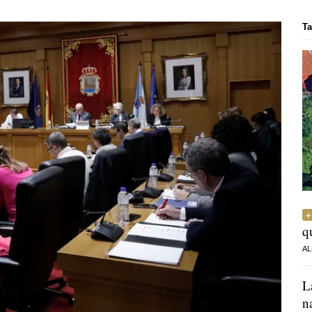
Ta
q
AL
L
n