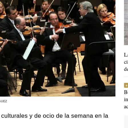
L
c
d
B
i
GUEZ
a
culturales y de ocio de la semana en la