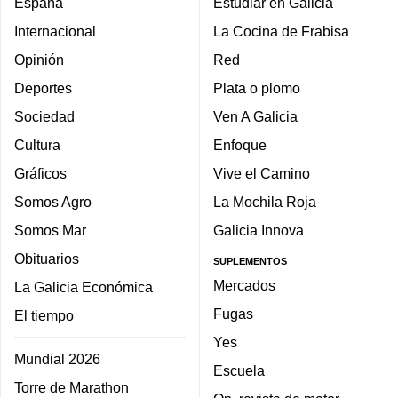
España
Estudiar en Galicia
Internacional
La Cocina de Frabisa
Opinión
Red
Deportes
Plata o plomo
Sociedad
Ven A Galicia
Cultura
Enfoque
Gráficos
Vive el Camino
Somos Agro
La Mochila Roja
Somos Mar
Galicia Innova
Obituarios
SUPLEMENTOS
Mercados
La Galicia Económica
Fugas
El tiempo
Yes
Mundial 2026
Escuela
Torre de Marathon