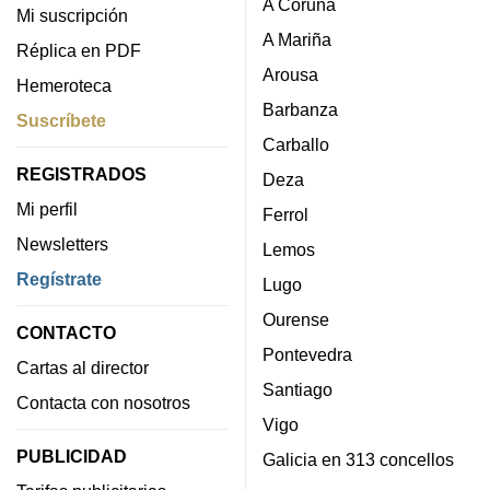
A Coruña
Mi suscripción
A Mariña
Réplica en PDF
Arousa
Hemeroteca
Barbanza
Suscríbete
Carballo
REGISTRADOS
Deza
Mi perfil
Ferrol
Newsletters
Lemos
Regístrate
Lugo
Ourense
CONTACTO
Pontevedra
Cartas al director
Santiago
Contacta con nosotros
Vigo
PUBLICIDAD
Galicia en 313 concellos