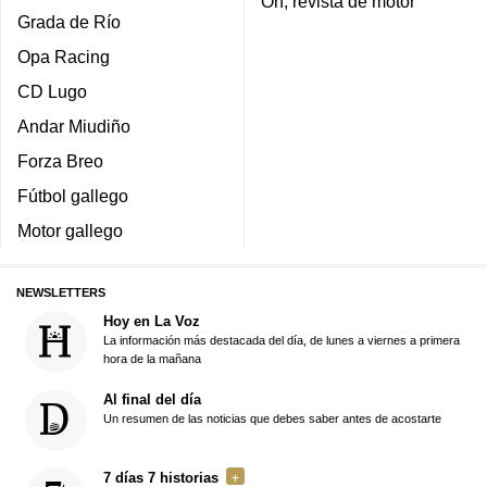
On, revista de motor
Grada de Río
Opa Racing
CD Lugo
Andar Miudiño
Forza Breo
Fútbol gallego
Motor gallego
NEWSLETTERS
Hoy en La Voz
La información más destacada del día, de lunes a viernes a primera
hora de la mañana
Al final del día
Un resumen de las noticias que debes saber antes de acostarte
7 días 7 historias