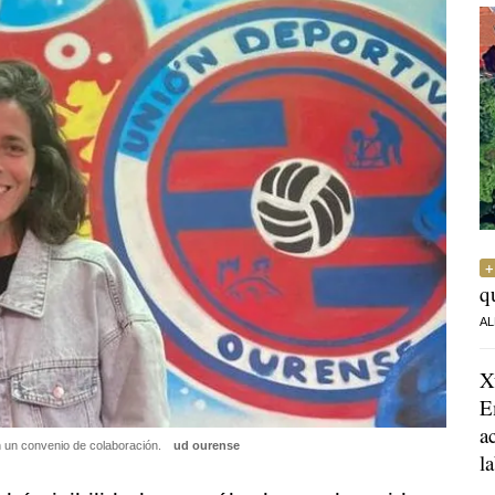
q
AL
X
E
a
n un convenio de colaboración.
ud ourense
l