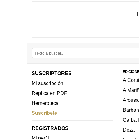
EDICION
SUSCRIPTORES
A Coru
Mi suscripción
A Mari
Réplica en PDF
Arousa
Hemeroteca
Barban
Suscríbete
Carbal
REGISTRADOS
Deza
Mi perfil