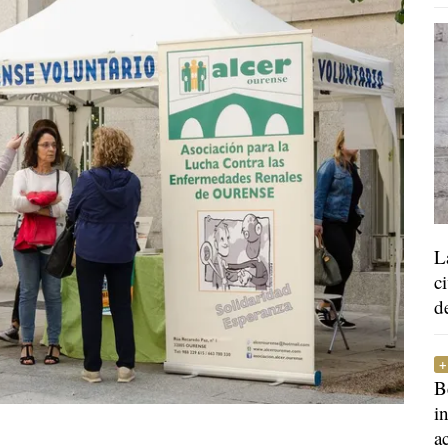
L
c
d
B
i
a