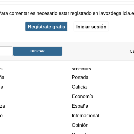
Para comentar es necesario
estar registrado
en
lavozdegalicia.
Regístrate gratis
Iniciar sesión
Ca
ES
SECCIONES
ña
Portada
ña
Galicia
Economía
za
España
lo
Internacional
Opinión