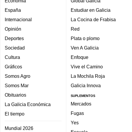
Economía
Global Galicia
España
Estudiar en Galicia
Internacional
La Cocina de Frabisa
Opinión
Red
Deportes
Plata o plomo
Sociedad
Ven A Galicia
Cultura
Enfoque
Gráficos
Vive el Camino
Somos Agro
La Mochila Roja
Somos Mar
Galicia Innova
Obituarios
SUPLEMENTOS
Mercados
La Galicia Económica
Fugas
El tiempo
Yes
Mundial 2026
Escuela