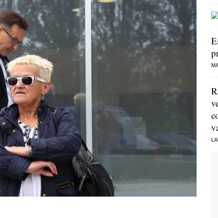
E
p
MA
R
v
c
v
LA