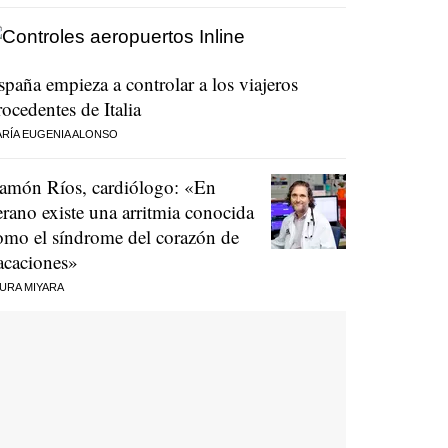
spaña empieza a controlar a los viajeros
rocedentes de Italia
RÍA EUGENIA ALONSO
amón Ríos, cardiólogo: «En
erano existe una arritmia conocida
omo el síndrome del corazón de
acaciones»
URA MIYARA