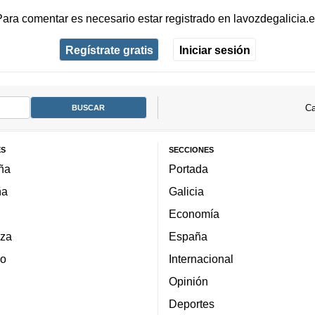
Para comentar es necesario
estar registrado
en
lavozdegalicia.
Regístrate gratis
Iniciar sesión
Ca
ES
SECCIONES
ña
Portada
ña
Galicia
Economía
za
España
lo
Internacional
Opinión
Deportes