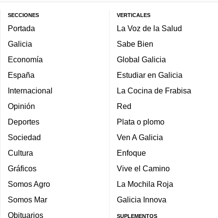
SECCIONES
VERTICALES
Portada
La Voz de la Salud
Galicia
Sabe Bien
Economía
Global Galicia
España
Estudiar en Galicia
Internacional
La Cocina de Frabisa
Opinión
Red
Deportes
Plata o plomo
Sociedad
Ven A Galicia
Cultura
Enfoque
Gráficos
Vive el Camino
Somos Agro
La Mochila Roja
Somos Mar
Galicia Innova
Obituarios
SUPLEMENTOS