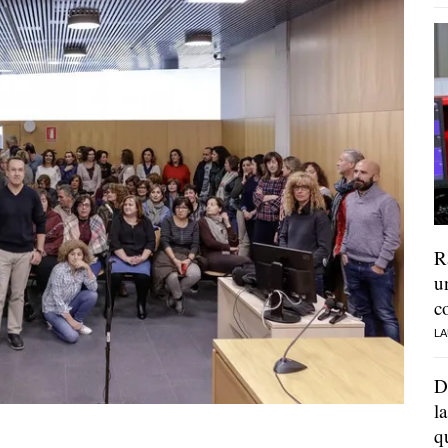
R
u
c
LA
D
l
q