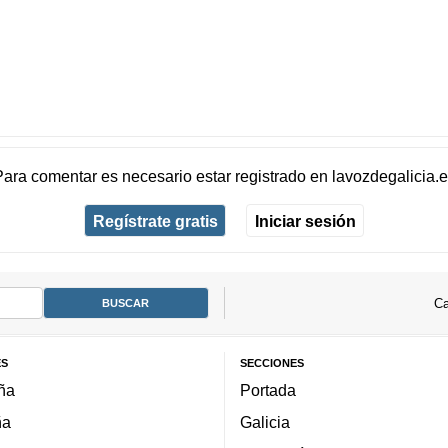
Para comentar es necesario
estar registrado
en
lavozdegalicia.
Regístrate gratis
Iniciar sesión
Ca
ES
SECCIONES
ña
Portada
ña
Galicia