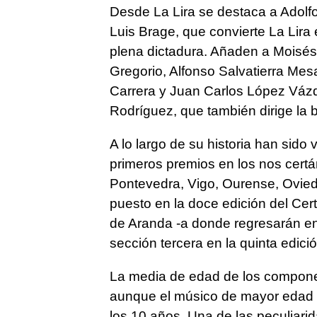
Desde La Lira se destaca a Adol
Luis Brage, que convierte La Lira 
plena dictadura. Añaden a Moisé
Gregorio, Alfonso Salvatierra Me
Carrera y Juan Carlos López Vázq
Rodríguez, que también dirige la
A lo largo de su historia han sido
primeros premios en los nos certá
Pontevedra, Vigo, Ourense, Oviedo
puesto en la doce edición del Cer
de Aranda -a donde regresarán en 
sección tercera en la quinta edic
La media de edad de los componen
aunque el músico de mayor edad 
los 10 años. Una de las peculiari