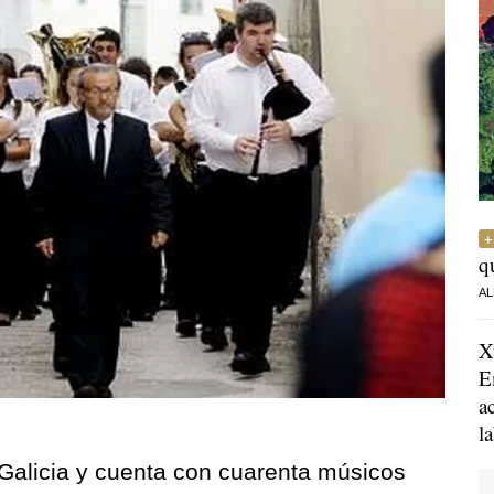
q
AL
X
E
a
l
Galicia y cuenta con cuarenta músicos