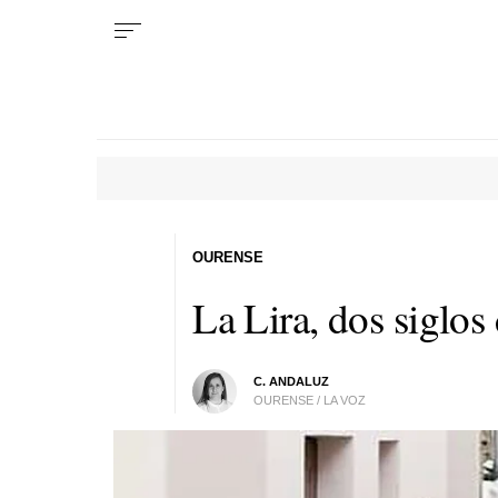
OURENSE
La Lira, dos siglo
C. ANDALUZ
OURENSE / LA VOZ