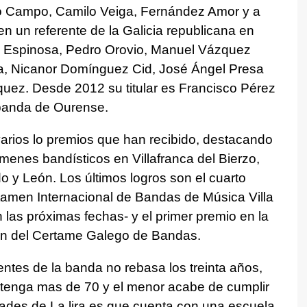
fo Campo, Camilo Veiga, Fernández Amor y a
en un referente de la Galicia republicana en
s Espinosa, Pedro Orovio, Manuel Vázquez
sa, Nicanor Domínguez Cid, José Ángel Presa
uez. Desde 2012 su titular es Francisco Pérez
 banda de Ourense.
 varios lo premios que han recibido, destacando
menes bandísticos en Villafranca del Bierzo,
 y León. Los últimos logros son el cuarto
tamen Internacional de Bandas de Música Villa
las próximas fechas- y el primer premio en la
ión del Certame Galego de Bandas.
tes de la banda no rebasa los treinta años,
tenga mas de 70 y el menor acabe de cumplir
dades de La lira es que cuenta con una escuela