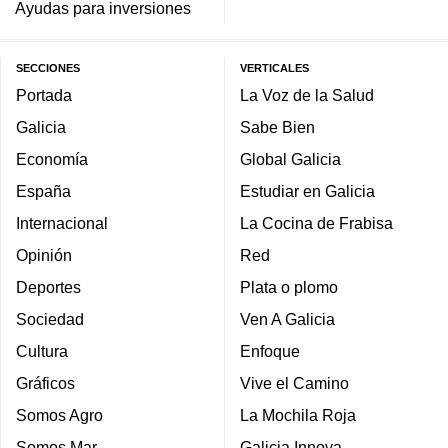
Ayudas para inversiones
SECCIONES
VERTICALES
Portada
La Voz de la Salud
Galicia
Sabe Bien
Economía
Global Galicia
España
Estudiar en Galicia
Internacional
La Cocina de Frabisa
Opinión
Red
Deportes
Plata o plomo
Sociedad
Ven A Galicia
Cultura
Enfoque
Gráficos
Vive el Camino
Somos Agro
La Mochila Roja
Somos Mar
Galicia Innova