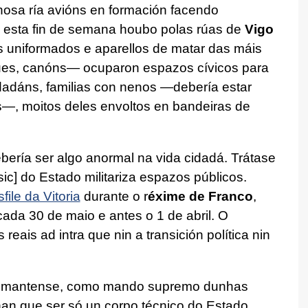
 nosa ría avións en formación facendo
E esta fin de semana houbo polas rúas de
Vigo
 uniformados e aparellos de matar das máis
ques, canóns— ocuparon espazos cívicos para
dadáns, familias con nenos —debería estar
s—, moitos deles envoltos en bandeiras de
bería ser algo anormal na vida cidadá. Trátase
ic] do Estado militariza espazos públicos.
file da Vitoria
durante o r
éxime de Franco
,
ada 30 de maio e antes o 1 de abril. O
eais ad intra que nin a transición política nin
co, mantense, como mando supremo dunhas
ñan que ser só un corpo técnico do Estado.