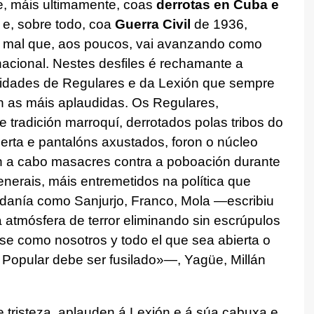
 e, máis ultimamente, coas
derrotas en Cuba e
e, sobre todo, coa
Guerra Civil
de 1936,
s mal que, aos poucos, vai avanzando como
acional. Nestes desfiles é rechamante a
idades de Regulares e da Lexión que sempre
an as máis aplaudidas. Os Regulares,
tradición marroquí, derrotados polas tribos do
berta e pantalóns axustados, foron o núcleo
on a cabo masacres contra a poboación durante
nerais, máis entremetidos na política que
adanía como Sanjurjo, Franco, Mola —escribiu
a atmósfera de terror eliminando sin escrúpulos
nse como nosotros y todo el que sea abierta o
 Popular debe ser fusilado»—, Yagüe, Millán
 tristeza, aplauden á Lexión e á súa cabuxa e