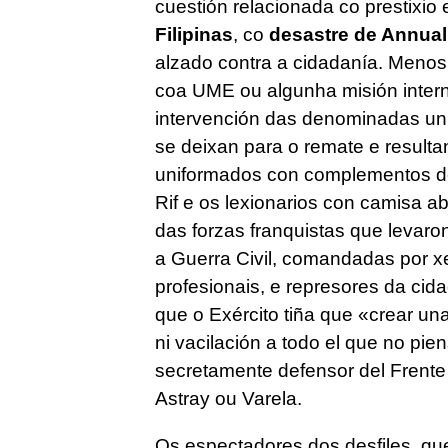
cuestión relacionada co prestixio
Filipinas
, co
desastre de Annual
alzado contra a cidadanía. Meno
coa UME ou algunha misión intern
intervención das denominadas un
se deixan para o remate e result
uniformados con complementos de 
Rif e os lexionarios con camisa a
das forzas franquistas que levar
a Guerra Civil, comandadas por xe
profesionais, e represores da cid
que o Exército tiña que «crear un
ni vacilación a todo el que no pie
secretamente defensor del Frente
Astray ou Varela.
Os espectadores dos desfiles, que