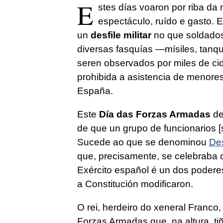
E
stes días voaron por riba da
espectáculo, ruído e gasto. 
un
desfile militar
no que soldados
diversas fasquías —mísiles, tan
seren observados por miles de ci
prohibida a asistencia de menore
España.
Este
Día das Forzas Armadas
de
de que un grupo de funcionarios [s
Sucede ao que se denominou
Des
que, precisamente, se celebraba c
Exército español é un dos poderes r
a Constitución modificaron.
O rei, herdeiro do xeneral Fran
Forzas Armadas que, na altura, ti