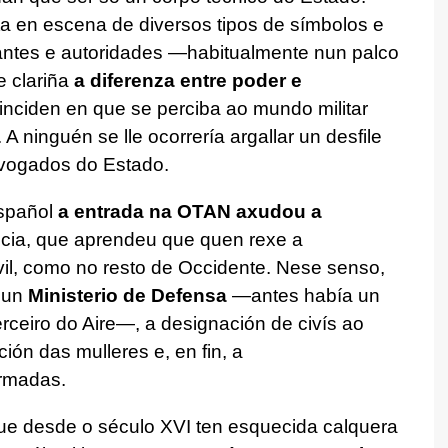
a en escena de diversos tipos de símbolos e
pantes e autoridades —habitualmente nun palco
 clariña
a diferenza entre poder e
 inciden en que se perciba ao mundo militar
 ninguén se lle ocorrería argallar un desfile
avogados do Estado.
spañol
a entrada na OTAN axudou a
icia, que aprendeu que quen rexe a
ivil, como no resto de Occidente. Nese senso,
 dun
Ministerio de Defensa
—antes había un
erceiro do Aire—, a designación de civís ao
ción das mulleres e, en fin, a
rmadas.
que desde o século XVI ten esquecida calquera