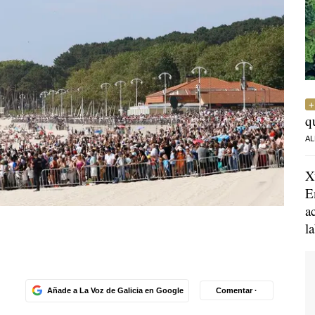
q
AL
X
E
a
l
Añade a La Voz de Galicia en Google
Comentar ·