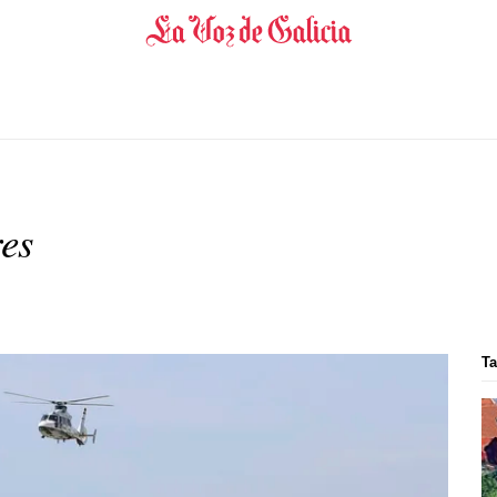
res
Ta